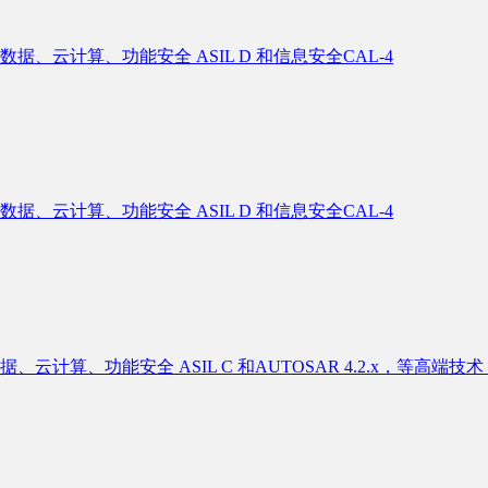
云计算、功能安全 ASIL D 和信息安全CAL-4
云计算、功能安全 ASIL D 和信息安全CAL-4
计算、功能安全 ASIL C 和AUTOSAR 4.2.x，等高端