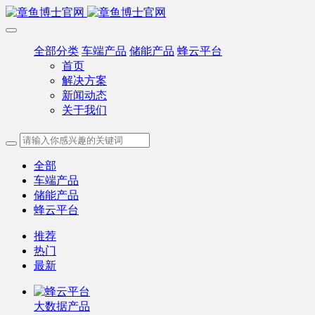
全部分类
车端产品
储能产品
蜂云平台
首页
解决方案
新闻动态
关于我们
全部
车端产品
储能产品
蜂云平台
推荐
热门
最新
大数据产品