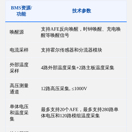
BMS资源/
技术参数
功能
支持AFE反向唤醒，时钟唤醒、充电唤
唤醒源
醒等唤醒信号
电流采样
支持霍尔传感器和分流器模块
外部温度
4路外部温度采集+2路主板温度采集
采样
高压测量
12路高压采集, ≤1000V
通道
单体电压
最多支持20个AFE，最多支持280路单
和温度采
体电压和120路模组温度采集
集