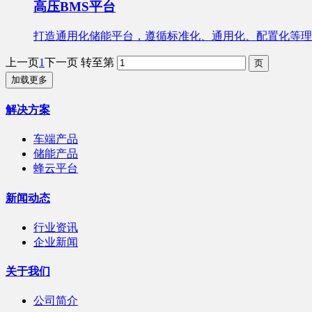
高压BMS平台
打造通用化储能平台，遵循标准化、通用化、配置化等理
上一页
1
下一页
转至第
加载更多
解决方案
车端产品
储能产品
蜂云平台
新闻动态
行业资讯
企业新闻
关于我们
公司简介