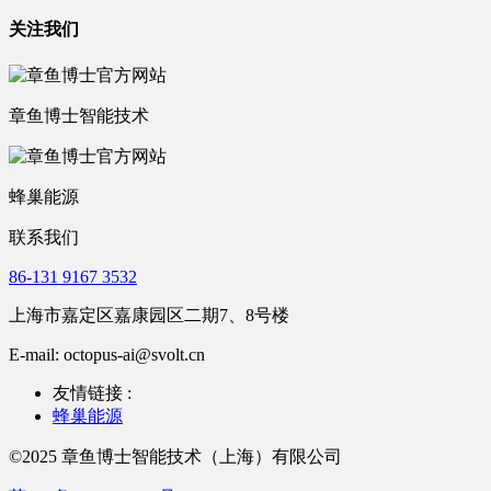
关注我们
章鱼博士智能技术
蜂巢能源
联系我们
86-131 9167 3532
上海市嘉定区嘉康园区二期7、8号楼
E-mail: octopus-ai@svolt.cn
友情链接 :
蜂巢能源
©2025 章鱼博士智能技术（上海）有限公司